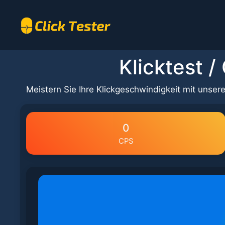
Skip
to
content
Klicktest 
Meistern Sie Ihre Klickgeschwindigkeit mit unse
0
CPS