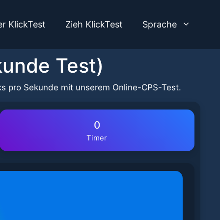
er KlickTest
Zieh KlickTest
Sprache
kunde Test)
icks pro Sekunde mit unserem Online-CPS-Test.
0
Timer